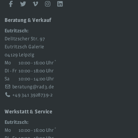
rad3
Facebook
Twitter
Vimeo
Instagram
LinkedIn
Social
Media
Beratung & Verkauf
Eutritzsch:
Delitzscher Str. 97
Eutritzsch Galerie
04129 Leipzig
*
Mo
10:00 - 16:00 Uhr
Di - Fr
10:00 - 18:00 Uhr
Sa
10:00 - 14:00 Uhr
beratung@rad3.de
+49 341 3928739-2
Werkstatt & Service
Eutritzsch:
*
Mo
10:00 - 16:00 Uhr