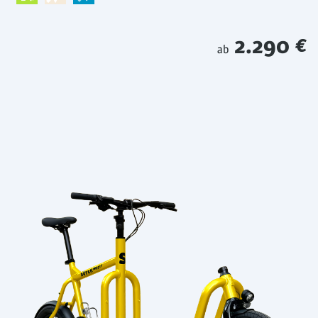
2.290 €
ab