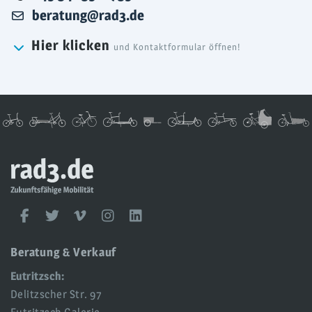
Email
beratung@rad3.de
Hier klicken
und Kontaktformular öffnen!
rad3
UG
rad3
Facebook
Twitter
Vimeo
Instagram
LinkedIn
Social
Media
Beratung & Verkauf
Eutritzsch:
Delitzscher Str. 97