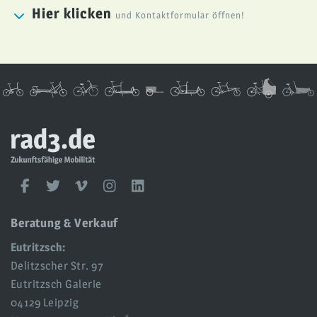
Hier klicken
und Kontaktformular öffnen!
rad3
UG
rad3
Facebook
Twitter
Vimeo
Instagram
LinkedIn
Social
Media
Beratung & Verkauf
Eutritzsch:
Delitzscher Str. 97
Eutritzsch Galerie
04129 Leipzig