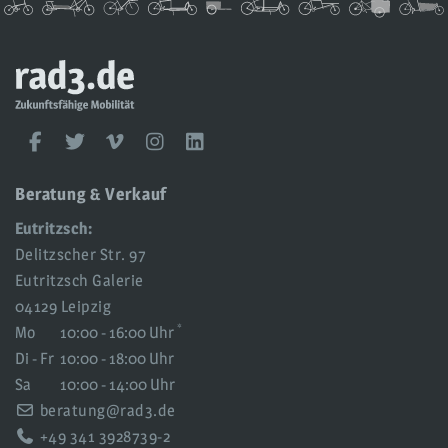
rad3
UG
rad3
Facebook
Twitter
Vimeo
Instagram
LinkedIn
Social
Media
Beratung & Verkauf
Eutritzsch:
Delitzscher Str. 97
Eutritzsch Galerie
04129 Leipzig
*
Mo
10:00 - 16:00 Uhr
Di - Fr
10:00 - 18:00 Uhr
Sa
10:00 - 14:00 Uhr
beratung@rad3.de
+49 341 3928739-2