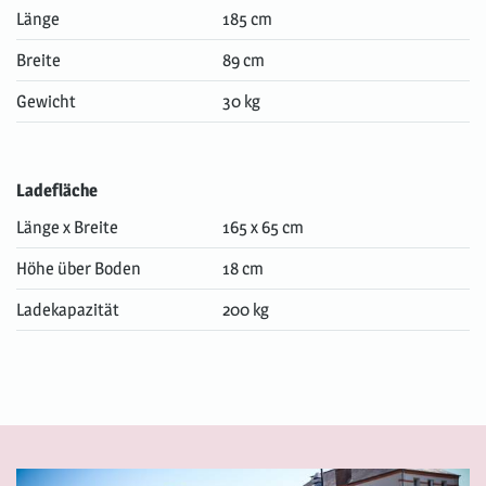
Länge
185 cm
Breite
89 cm
Gewicht
30 kg
Ladefläche
Länge x Breite
165 x 65 cm
Höhe über Boden
18 cm
Ladekapazität
200 kg