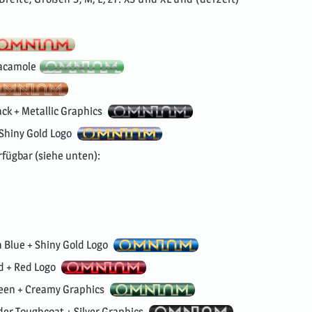
uacamole
ack + Metallic Graphics
 Shiny Gold Logo
rfügbar (siehe unten):
 Blue + Shiny Gold Logo
d + Red Logo
reen + Creamy Graphics
der Toughcoat + Silver Graphics