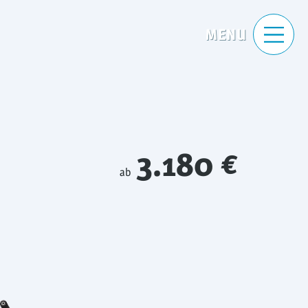
3.180 €
ab