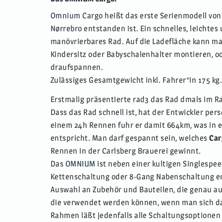
Omnium
Cargo heißt das erste Serienmodell vo
Nørrebro entstanden ist. Ein schnelles, leichte
manövrierbares Rad. Auf die Ladefläche kann man
Kindersitz oder Babyschalenhalter montieren, o
draufspannen.
Zulässiges Gesamtgewicht inkl. Fahrer*in 175 kg
Erstmalig präsentierte rad3 das Rad dmals im R
Dass das Rad schnell ist, hat der Entwickler pers
einem 24h Rennen fuhr er damit 664km, was in 
entspricht. Man darf gespannt sein, welches
Car
Rennen in der Carlsberg Brauerei gewinnt.
Das
OMNIUM
ist neben einer kultigen Singlespee
Kettenschaltung oder 8-Gang Nabenschaltung erhä
Auswahl an Zubehör und Bauteilen, die genau a
die verwendet werden können, wenn man sich da
Rahmen läßt jedenfalls alle Schaltungsoptionen 