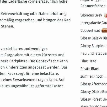
uf der Ladefläche vorne erstaunlich hohe
Rahmenfarben
it Kettenschaltung oder Nabenschaltung
Glorious Grey
rdmäßig vorgesehen und bringen das Rad
Intergalactic G
 Stehen.
Copperhead
Glossy Galaxy Bl
Glossy Blurple +
s, verstellbares und wendiges
neu und jetzt ve
um
Cargo aber mit einem kürzeren und
Lilac Haze
inere Parkplätze. Die Gepäckfläche kann
 von Kindersitzen angepasst werden. Das
Pirate Black
em Rack sorgt für eine belastbare,
zum Teil (noch):
t eines Erwachsenen tragen kann. Auf
Glossy Afternoon
n auch ungewöhnlich geformte Lasten
Glossy Diablo Re
.
Glossy Forest G
Matt ‘Black’ Pow