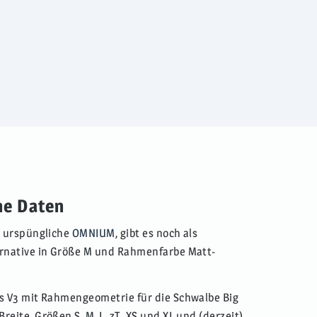
he Daten
s urspüngliche
OMNIUM
, gibt es noch als
ernative in Größe M und Rahmenfarbe Matt-
as V3 mit Rahmengeometrie für die Schwalbe Big
reite, Größen S, M, L, zT. XS und XL und (derzeit)