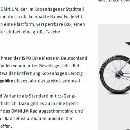
n
OMNIUM
, der im Kopenhagener Stadtteil
s und durch die kompakte Bauweise leicht
 eine Plattform, versperrbare Box, einen
der einfach eine große Tasche
.
ahmen der ISPO Bike Messe in Deutschland.
önlich schon unter Beweis gestellt: Bei
etwa der Entfernung Kopenhagen Leipzig
gobike
dieses Jahr das große Lastenrad
d Variante als Standard mit 11-Gang-
ltlich. Dazu gibt es auch eine breite
uf das
OMNIUM
Rad abgestimmt sind und
s Rad selbst aufbauen möchte. Der
offen.