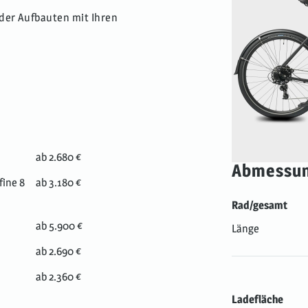
der Aufbauten mit Ihren
ab 2.680 €
Abmessu
ine 8
ab 3.180 €
Rad/gesamt
ab 5.900 €
Länge
ab 2.690 €
ab 2.360 €
Ladefläche