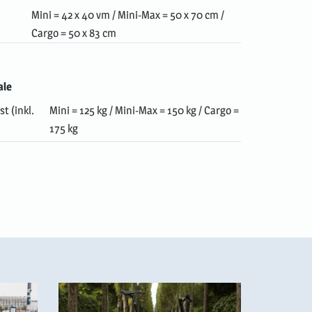
Mini = 42 x 40 vm / Mini-Max = 50 x 70 cm /
Cargo = 50 x 83 cm
ale
t (inkl.
Mini = 125 kg / Mini-Max = 150 kg / Cargo =
175 kg