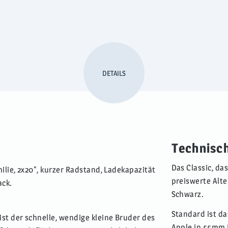
DETAILS
Technisc
Das Classic, da
ilie, 2x20", kurzer Radstand, Ladekapazität
preiswerte Alt
ack.
Schwarz.
Standard ist d
ist der schnelle, wendige kleine Bruder des
Apple in 55mm B