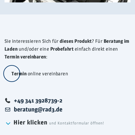
Sie interessieren Sich für
dieses Produkt
? Für
Beratung im
Laden
und/oder eine
Probefahrt
einfach direkt einen
Termin vereinbaren
:
Termin
online vereinbaren
Telefonisch
+49 341 3928739-2
Email
beratung@rad3.de
Hier klicken
und Kontaktformular öffnen!