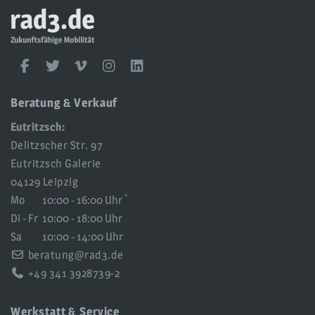
rad3
UG
rad3
Facebook
Twitter
Vimeo
Instagram
LinkedIn
Social
Media
Beratung & Verkauf
Eutritzsch:
Delitzscher Str. 97
Eutritzsch Galerie
04129 Leipzig
*
Mo
10:00 - 16:00 Uhr
Di - Fr
10:00 - 18:00 Uhr
Sa
10:00 - 14:00 Uhr
beratung@rad3.de
+49 341 3928739-2
Werkstatt & Service