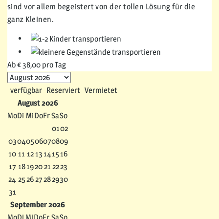
sind vor allem begeistert von der tollen Lösung für die
ganz Kleinen.
Ab
€ 38,00
pro Tag
verfügbar
Reserviert
Vermietet
August 2026
Mo
Di
Mi
Do
Fr
Sa
So
01
02
03
04
05
06
07
08
09
10
11
12
13
14
15
16
17
18
19
20
21
22
23
24
25
26
27
28
29
30
31
September 2026
Mo
Di
Mi
Do
Fr
Sa
So