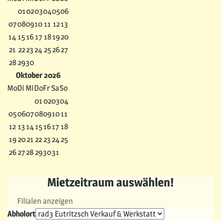
01
02
03
04
05
06
07
08
09
10
11
12
13
14
15
16
17
18
19
20
21
22
23
24
25
26
27
28
29
30
Oktober 2026
Mo
Di
Mi
Do
Fr
Sa
So
01
02
03
04
05
06
07
08
09
10
11
12
13
14
15
16
17
18
19
20
21
22
23
24
25
26
27
28
29
30
31
Mietzeitraum auswählen!
Filialen anzeigen
Abholort