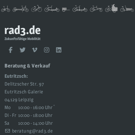
rad3
UG
rad3
Facebook
Twitter
Vimeo
Instagram
LinkedIn
Social
Media
Beratung & Verkauf
Eutritzsch:
Delitzscher Str. 97
Eutritzsch Galerie
04129 Leipzig
*
Mo
10:00 - 16:00 Uhr
Di - Fr
10:00 - 18:00 Uhr
Sa
10:00 - 14:00 Uhr
beratung@rad3.de