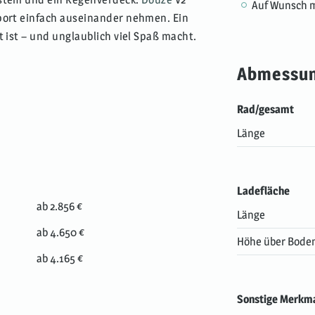
Auf Wunsch m
sport einfach auseinander nehmen. Ein
t ist – und unglaublich viel Spaß macht.
Abmessu
Rad/gesamt
Länge
Ladefläche
ab 2.856 €
Länge
ab 4.650 €
Höhe über Bode
ab 4.165 €
Sonstige Merkm