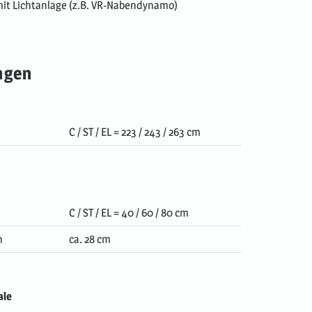
it Lichtanlage (z.B. VR-Nabendynamo)
ngen
C / ST / EL = 223 / 243 / 263 cm
C / ST / EL = 40 / 60 / 80 cm
n
ca. 28 cm
ale