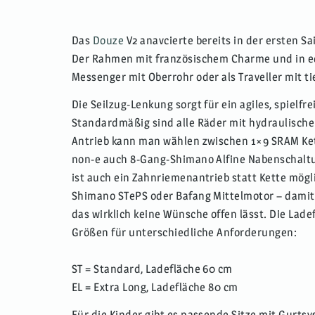
Das
Douze
V2 anavcierte bereits in der ersten Sa
Der Rahmen mit französischem Charme und in e
Messenger mit Oberrohr oder als Traveller mit t
Die Seilzug-Lenkung sorgt für ein agiles, spielfr
Standardmäßig sind alle Räder mit hydraulisch
Antrieb kann man wählen zwischen 1×9 SRAM Ket
non-e auch 8-Gang-Shimano Alfine Nabenschaltu
ist auch ein Zahnriemenantrieb statt Kette mö
Shimano STePS oder Bafang Mittelmotor – damit 
das wirklich keine Wünsche offen lässt. Die Lade
Größen für unterschiedliche Anforderungen:
ST = Standard, Ladefläche 60 cm
EL = Extra Long, Ladefläche 80 cm
Für die Kinder gibt es passende Sitze mit Gurt