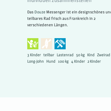
individuell zusammenstellen
Das
Douze
Messenger ist ein designschönes un
teilbares Rad frisch aus Frankreich in 2
verschiedenen Längen.
3 Kinder
teilbar
Lastenrad
50 kg
Kind
Zweirad
Long-John
Hund
100 kg
4 Kinder
2 Kinder