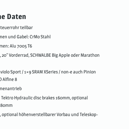
he Daten
euerrohr teilbar
men und Gabel: CrMo Stahl
men: Alu 7005 T6
d, 20″ Vorderrad, SCHWALBE Big Apple oder Marathon
violo Sport / 1×9 SRAM XSeries / non-e auch Pinion
 Alfine 8
emenantrieb
 Tektro Hydraulic disc brakes 160mm, optional
 180mm
, optional höhenverstellbarer Vorbau und Teleskop-