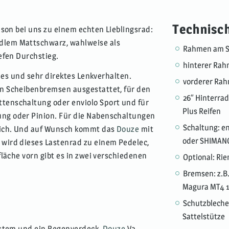
Technisc
ison bei uns zu einem echten Lieblingsrad:
dlem Mattschwarz, wahlweise als
Rahmen am St
iefen Durchstieg.
hinterer Rah
eies und sehr direktes Lenkverhalten.
vorderer Rah
en Scheibenbremsen ausgestattet, für den
26″ Hinterra
tenschaltung oder enviolo Sport und für
Plus Reifen
ng oder Pinion. Für die Nabenschaltungen
Schaltung: en
glich. Und auf Wunsch kommt das
Douze
mit
oder SHIMANO
wird dieses Lastenrad zu einem Pedelec,
fläche vorn gibt es in zwei verschiedenen
Optional: Ri
Bremsen: z.B.
Magura MT4
Schutzbleche
Sattelstütze
system und ein Regenverdeck.
Douze
V2