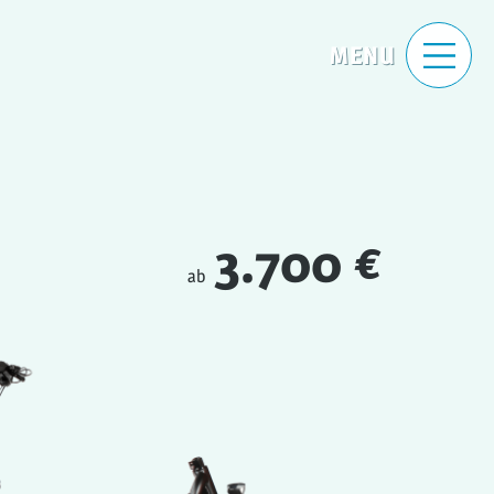
3.700 €
ab