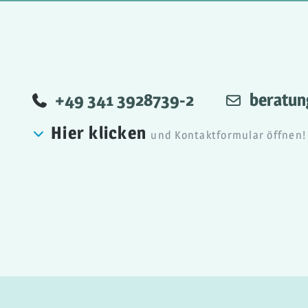
Telefonisch
+49 341 3928739-2
Email
beratun
Hier klicken
und Kontaktformular öffnen!