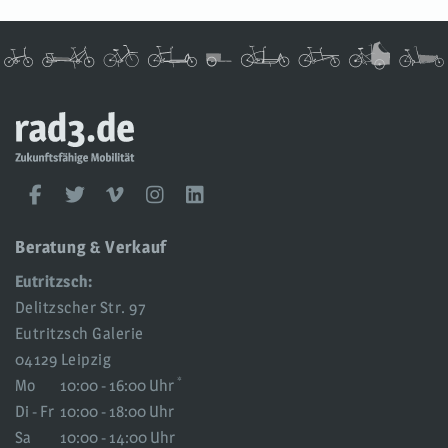
rad3
UG
rad3
Facebook
Twitter
Vimeo
Instagram
LinkedIn
Social
Media
Beratung & Verkauf
Eutritzsch:
Delitzscher Str. 97
Eutritzsch Galerie
04129 Leipzig
*
Mo
10:00 - 16:00 Uhr
Di - Fr
10:00 - 18:00 Uhr
Sa
10:00 - 14:00 Uhr