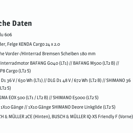
che Daten
lu 606
der, Felge KENDA Cargo 24 x 2.0
che Vorder-/Hinterrad Bremsen Scheiben 180 mm
interradmotor BAFANG G040 (LT1) // BAFANG M500 (LT2 B) //
8 Cargo (LT2 S)
D1 36 V / 630 Wh (LT1) // DLG D1 48 V / 672 Wh (LT2 B) // SHIMANO 36
LT2 S)
IGMA EOX 500 (LT1 / LT2 B) // SHIMANO E5000 (LT2 S)
 1X10 Gänge // 1X10 Gänge SHIMANO Deore Linkglide (LT2 S)
CH & MÜLLER 2CE (Hinten), BUSCH & MÜLLER IQ-XS Friendly F (Vorne)