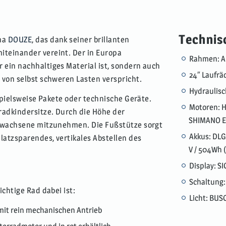
Technis
rma
DOUZE
, das dank seiner brillanten
iteinander vereint. Der in Europa
Rahmen: A
 ein nachhaltiges Material ist, sondern auch
24″ Laufrä
 von selbst schweren Lasten verspricht.
Hydraulis
ispielsweise Pakete oder technische Geräte.
Motoren: H
radkindersitze. Durch die Höhe der
SHIMANO EP
 Erwachsene mitzunehmen. Die Fußstütze sorgt
Akkus: DLG 
latzsparendes, vertikales Abstellen des
V / 504Wh (
Display: S
Schaltung:
chtige Rad dabei ist:
Licht: BUS
 mit rein mechanischen Antrieb