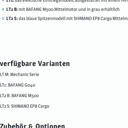
LT1:
das elektische Einstiegsmodell, ausgestattet mit einem Hin
LT2 B:
mit BAFANG M500 Mittelmotor und in grau erhältlich
LT2 S:
das blaue Spitzenmodell mit SHIMANO EP8 Cargo Mittelm
verfügbare Varianten
LT M: Mechanic Serie
LT1: BAFANG G040
LT2 B: BAFANG M500
LT2 S: SHIMANO EP8 Cargo
Zubehör & Optionen