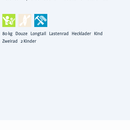
80 kg
Douze
Longtail
Lastenrad
Hecklader
Kind
Zweirad
2 Kinder