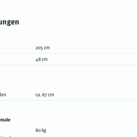
ungen
205 cm
48 cm
den
ca. 67 cm
kmale
60 kg