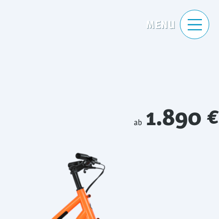
1.890 €
ab