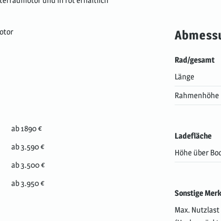
terradmotor und in rot erhältlich
otor
Abmess
Rad/gesamt
Länge
Rahmenhöhe
ab 1890 €
Ladefläche
ab 3.590 €
Höhe über Bo
ab 3.500 €
ab 3.950 €
Sonstige Mer
Max. Nutzlast